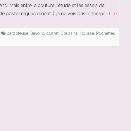
u
nt… Mais entre la couture, l’étude et les essais de
DOUDOUS
CHEMISIERS/BLOUSES
SAC BALLUCHON / TYPE
r
de poster régulièrement…)…je ne vois pas le temps…
Lire
BALLUCHON
J
GIGOTEUSES
ROBES
SACS/PANIERS DE
o
barboteuse
,
Bavoirs
,
coffret
,
Coussins
,
Housse
,
Pochettes
,
HOUSSES DE MATELAS À
TABLIER-BLOUSE
RANGEMENT (JOUETS, ETC.)
LANGER
y
TOURS DE COU / SNOODS
e
PETITS SACHETS (DRAGÉES,
ETC.)
u
POCHETTES
x
N
PROTÈGE-CARNETS DE SANTÉ
o
SAC À MAIN PETITE FILLE
ë
TAPIS À LANGER NOMADES
l
TROUSSES DE TOILETTE
(