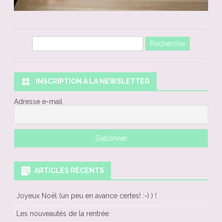
R
e
c
h
INSCRIPTION À LA NEWSLETTER
e
Adresse e-mail
r
c
h
e
ARTICLES RÉCENTS
Joyeux Noël (un peu en avance certes! :-) ) !
Les nouveautés de la rentrée