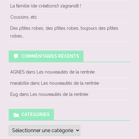
La famille (de créations!) s’agrandit !
Coussins, etc.
Des p’tites robes, des p’tites robes, toujours des p’tites
robes…
COMMENTAIRES RÉCENTS
AGNES
dans
Les nouveautés de la rentrée
marabille
dans
Les nouveautés de la rentrée
Eug
dans
Les nouveautés de la rentrée
CATÉGORIES
C
a
t